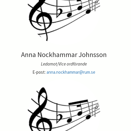
Anna Nockhammar Johnsson
Ledamot/Vice ordförande
E-post:
anna.nockhammar@rum.se