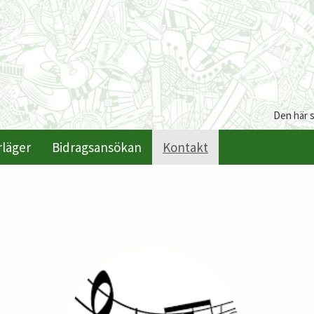
Den här 
rläger
Bidragsansökan
Kontakt