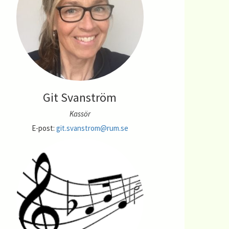
Git Svanström
Kassör
E-post:
git.svanstrom@rum.se