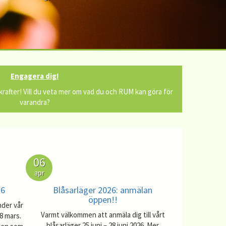
Engagera dig!
 krafter! Vill du veta mer om vad du och RUM kan göra för
varandra?
06
apr
26
Blåsarläger 2026: anmälan
öppen!!
nder vår
Varmt välkommen att anmäla dig till vårt
8 mars.
blåsarläger 25 juni – 28 juni 2026. Mer