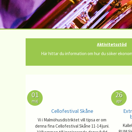
Aktivitetsstöd
Här hittar du information om hur du söker ekonomis
01
26
maj
apr
Cellofestival Skåne
Ext
Vi i Malmöhusdistriktet vill tipsa er om
Kalle
denna fina Cellofestival Skåne 11-14 juni.
RUM Skå