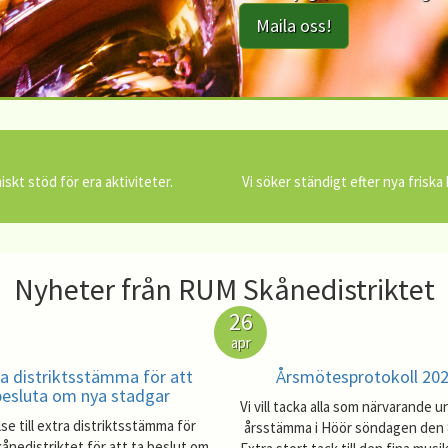
Maila oss!
kt stöd för era aktiviteter.
Vi söker ständigt efter nya friska
Nyheter från RUM Skånedistriktet
26
apr
ra distriktsstämma för att
Årsmötesprotokoll 20
besluta om nya stadgar
Vi vill tacka alla som närvarande u
lse till extra distriktsstämma för
årsstämma i Höör söndagen den 
nedistriktet för att ta beslut om