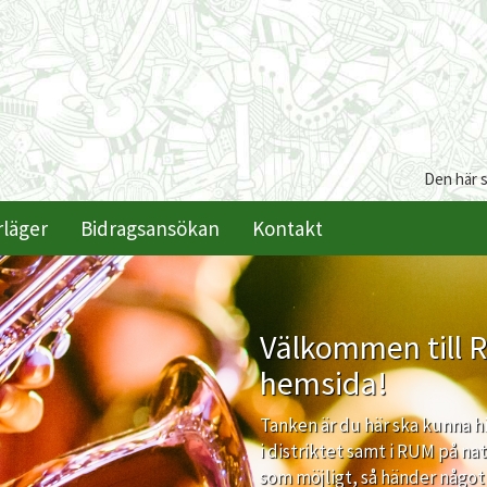
Den här 
rläger
Bidragsansökan
Kontakt
Välkommen till 
hemsida!
Tanken är du här ska kunna h
i distriktet samt i RUM på nati
som möjligt, så händer något i