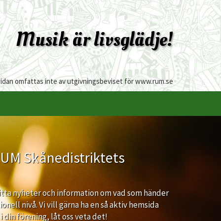
Musik är livsglädje!
sidan omfattas inte av utgivningsbeviset för www.rum.se
RUM Skånedistriktets
itta nyheter och information om vad som händer
onell nivå. Vi vill gärna ha en så aktiv hemsida
 din förening, låt oss veta det!